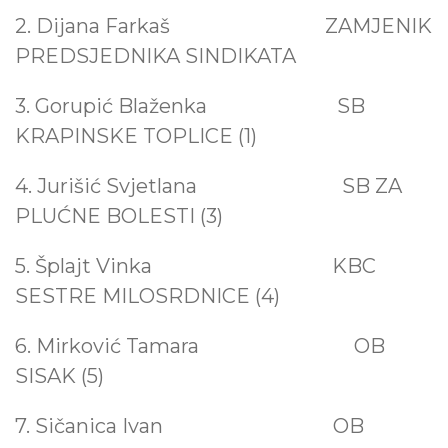
predsjednika
2. Dijana Farkaš ZAMJENIK
sindikata
PREDSJEDNIKA SINDIKATA
Skupština
3. Gorupić Blaženka SB
Glavno
Obavijesti
KRAPINSKE TOPLICE (1)
vijeće
pravne
Sjednice
službe
Predsjedništvo
Povjerenstva
4. Jurišić Svjetlana
SB ZA
Nadzorni
Zakoni
PLUĆNE BOLESTI (3)
odbor
Pravilnici
5. Šplajt Vinka
KBC
Kolektivni
SESTRE MILOSRDNICE (4)
ugovori
6. Mirković Tamara OB
Uredbe
SISAK (5)
Odluke
ustavnog
7. Sičanica Ivan
OB
suda