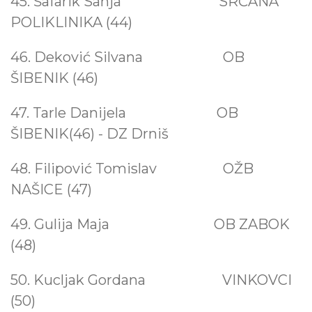
45. Šafarik Sanja
SRČANA
POLIKLINIKA (44)
46. Deković Silvana
OB
ŠIBENIK (46)
47. Tarle Danijela OB
ŠIBENIK(46) - DZ Drniš
48. Filipović Tomislav OŽB
NAŠICE (47)
49. Gulija Maja OB ZABOK
(48)
50. Kucljak Gordana VINKOVCI
(50)