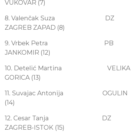
VUKOVAR (7)
Međunarodni
dokumenti
8. Valenčak Suza
DZ
ZAGREB ZAPAD (8)
9. Vrbek Petra
PB
JANKOMIR (12)
10. Detelić Martina
VELIKA
GORICA (13)
11. Suvajac Antonija
OGULIN
(14)
12. Cesar Tanja DZ
ZAGREB-ISTOK (15)